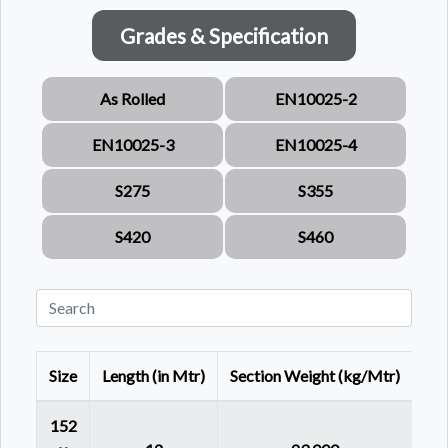
Grades & Specification
As Rolled
EN10025-2
EN10025-3
EN10025-4
S275
S355
S420
S460
Size
Length (in Mtr)
Section Weight (kg/Mtr)
152